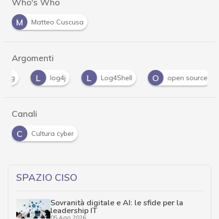
Who's Who
M
Matteo Cuscusa
Argomenti
L
L
O
R
log4j
Log4Shell
open source
Canali
C
Cultura cyber
SPAZIO CISO
Sovranità digitale e AI: le sfide per la
leadership IT
05 Ago 2026