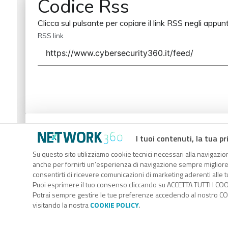
Codice Rss
Clicca sul pulsante per copiare il link RSS negli appunt
RSS link
Codice Rss
I tuoi contenuti, la tua pr
Clicca sul pulsante per copiare il link RSS negli appunt
Su questo sito utilizziamo cookie tecnici necessari alla navigazion
anche per fornirti un’esperienza di navigazione sempre migliore, p
RSS link
consentirti di ricevere comunicazioni di marketing aderenti alle tu
Puoi esprimere il tuo consenso cliccando su ACCETTA TUTTI I COO
Potrai sempre gestire le tue preferenze accedendo al nostro COO
visitando la nostra
COOKIE POLICY
.