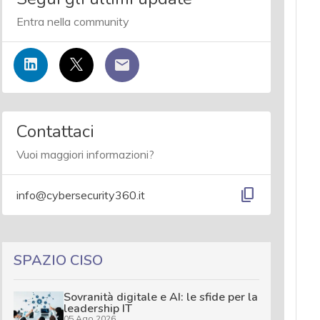
Entra nella community
Contattaci
Vuoi maggiori informazioni?
content_copy
info@cybersecurity360.it
SPAZIO CISO
Sovranità digitale e AI: le sfide per la
leadership IT
05 Ago 2026