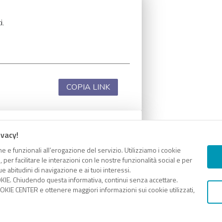
i.
COPIA LINK
ivacy!
i.
e e funzionali all’erogazione del servizio. Utilizziamo i cookie
er facilitare le interazioni con le nostre funzionalità social e per
e abitudini di navigazione e ai tuoi interessi.
KIE. Chiudendo questa informativa, continui senza accettare.
KIE CENTER e ottenere maggiori informazioni sui cookie utilizzati,
COPIA LINK