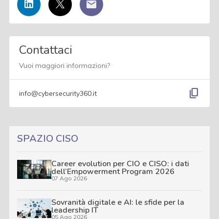
Contattaci
Vuoi maggiori informazioni?
content_copy
info@cybersecurity360.it
SPAZIO CISO
Career evolution per CIO e CISO: i dati
dell’Empowerment Program 2026
07 Ago 2026
Sovranità digitale e AI: le sfide per la
leadership IT
05 Ago 2026