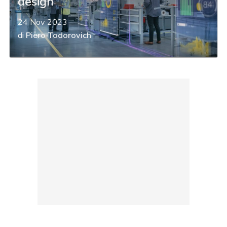
design
24 Nov 2023
di
Piero Todorovich
acy