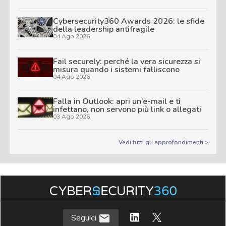
Cybersecurity360 Awards 2026: le sfide
della leadership antifragile
04 Ago 2026
Fail securely: perché la vera sicurezza si
misura quando i sistemi falliscono
04 Ago 2026
Falla in Outlook: apri un’e-mail e ti
infettano, non servono più link o allegati
03 Ago 2026
Vedi tutti gli approfondimenti >
Seguici