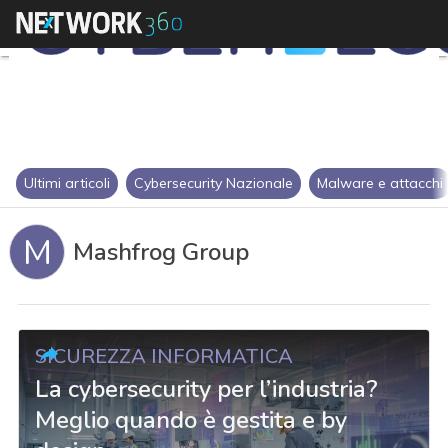
Ultimi articoli
Cybersecurity Nazionale
Malware e attacchi
M
Mashfrog Group
SICUREZZA INFORMATICA
La cybersecurity per l’industria?
Meglio quando è gestita e by