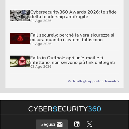
Cybersecurity360 Awards 2026: le sfide
della leadership antifragile
04 Ago 2026
Fail securely: perché la vera sicurezza si
misura quando i sistemi falliscono
04 Ago 2026
Falla in Outlook: apri un’e-mail e ti
infettano, non servono più link o allegati
03 Ago 2026
Vedi tutti gli approfondimenti >
Seguici