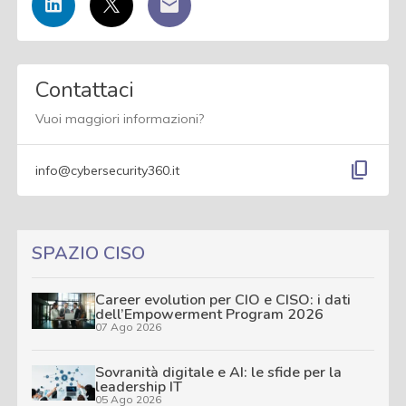
Contattaci
Vuoi maggiori informazioni?
content_copy
info@cybersecurity360.it
SPAZIO CISO
Career evolution per CIO e CISO: i dati
dell’Empowerment Program 2026
07 Ago 2026
Sovranità digitale e AI: le sfide per la
leadership IT
05 Ago 2026