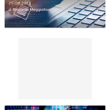
25 Ott 2023
di
Riccardo Meggiato
acy