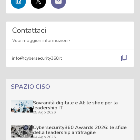
Contattaci
Vuoi maggiori informazioni?
content_copy
info@cybersecurity360.it
SPAZIO CISO
Sovranità digitale e AI: le sfide per la
leadership IT
05 Ago 2026
Cybersecurity360 Awards 2026: le sfide
della leadership antifragile
04 Ago 2026