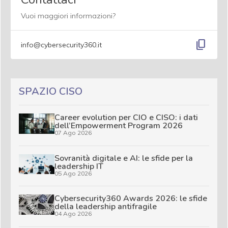
Vuoi maggiori informazioni?
content_copy
info@cybersecurity360.it
SPAZIO CISO
Career evolution per CIO e CISO: i dati
dell’Empowerment Program 2026
07 Ago 2026
Sovranità digitale e AI: le sfide per la
leadership IT
05 Ago 2026
Cybersecurity360 Awards 2026: le sfide
della leadership antifragile
04 Ago 2026