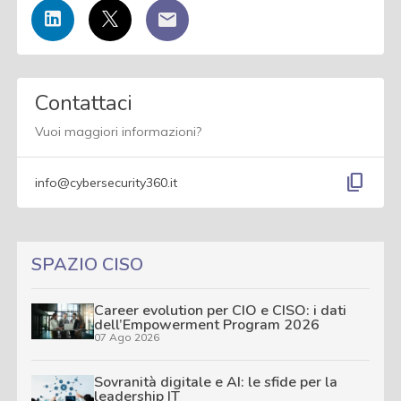
Contattaci
Vuoi maggiori informazioni?
content_copy
info@cybersecurity360.it
SPAZIO CISO
Career evolution per CIO e CISO: i dati
dell’Empowerment Program 2026
07 Ago 2026
Sovranità digitale e AI: le sfide per la
leadership IT