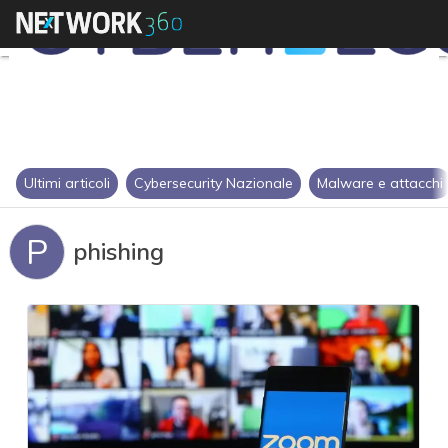
Ultimi articoli
Cybersecurity Nazionale
Malware e attacchi
P
phishing