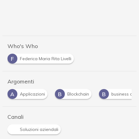
Who's Who
F
Federica Maria Rita Livelli
Argomenti
B
B
C
Blockchain
business continuity
cyber r
Canali
Soluzioni aziendali