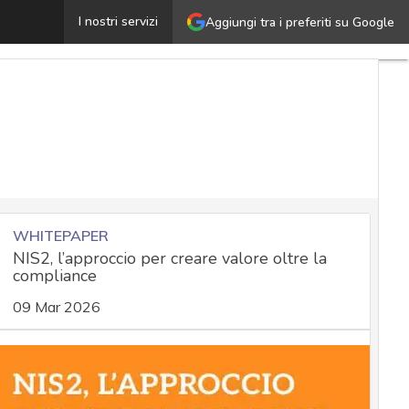
tress e burnout degli specialisti cyber security: cosa st
I nostri servizi
Aggiungi tra i preferiti su Google
WHITEPAPER
NIS2, l’approccio per creare valore oltre la
compliance
09 Mar 2026