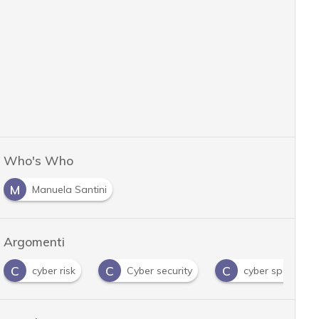
Who's Who
M
Manuela Santini
Argomenti
C
C
C
cyber risk
Cyber security
cyber space