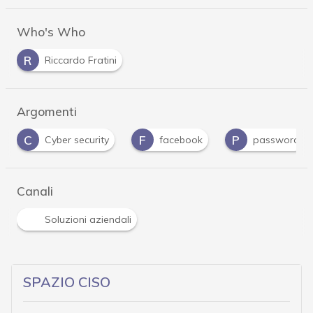
Who's Who
R
Riccardo Fratini
Argomenti
C
F
P
Cyber security
facebook
password
Canali
Soluzioni aziendali
SPAZIO CISO