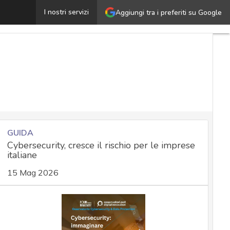
icurezza IT, privacy e monitoraggio dei lavoratori: le sol
I nostri servizi
Aggiungi tra i preferiti su Google
GUIDA
Cybersecurity, cresce il rischio per le imprese
italiane
15 Mag 2026