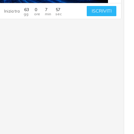
63
0
7
56
ISCRIVITI
Inizia tra