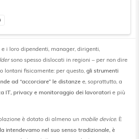
i
e i loro dipendenti, manager, dirigenti,
lder
sono spesso dislocati in regioni – per non dire
to lontani fisicamente: per questo,
gli strumenti
ende ad “accorciare” le distanze
e, soprattutto, a
zza IT, privacy e monitoraggio dei lavoratori
e più
polazione è dotato di almeno un
mobile device
. È
la intendevamo nel suo senso tradizionale, è