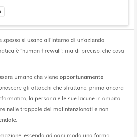
i
e spesso si usano all’interno di un’azienda
atica è “
human firewall
”: ma di preciso, che cosa
 essere umano che viene
opportunamente
conoscere gli attacchi che sfruttano, prima ancora
nformatico,
la persona e le sue lacune in ambito
ere nelle trappole dei malintenzionati e non
endale.
ormazione, essendo ad ogni modo una forma