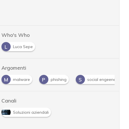
Who's Who
L
Luca Sepe
Argomenti
M
P
S
malware
phishing
social engeenering
Canali
Soluzioni aziendali