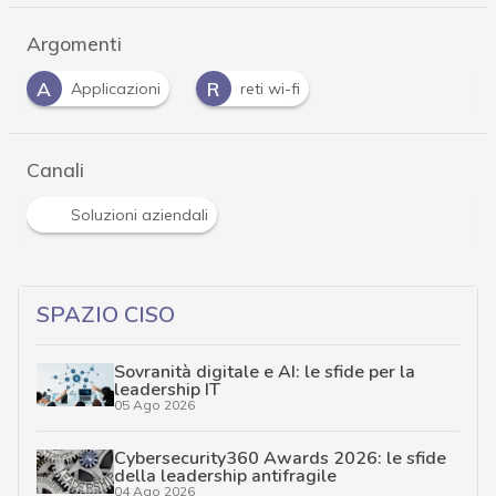
Argomenti
A
R
Applicazioni
reti wi-fi
Canali
Soluzioni aziendali
SPAZIO CISO
Sovranità digitale e AI: le sfide per la
leadership IT
05 Ago 2026
Cybersecurity360 Awards 2026: le sfide
della leadership antifragile
04 Ago 2026