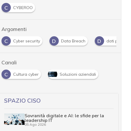
C
CYBEROO
Argomenti
C
D
D
Cyber security
Data Breach
dati persona
Canali
C
Cultura cyber
Soluzioni aziendali
SPAZIO CISO
Sovranità digitale e AI: le sfide per la
leadership IT
05 Ago 2026