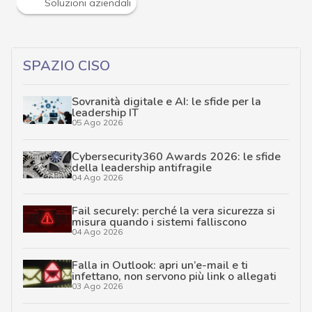
Soluzioni aziendali
SPAZIO CISO
Sovranità digitale e AI: le sfide per la
leadership IT
05 Ago 2026
Cybersecurity360 Awards 2026: le sfide
della leadership antifragile
04 Ago 2026
Fail securely: perché la vera sicurezza si
misura quando i sistemi falliscono
04 Ago 2026
Falla in Outlook: apri un’e-mail e ti
infettano, non servono più link o allegati
03 Ago 2026