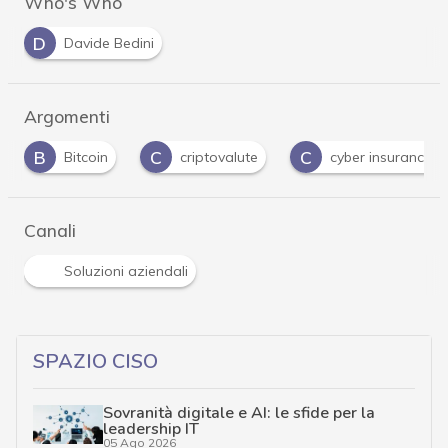
Who's Who
D
Davide Bedini
Argomenti
C
C
K
criptovalute
cyber insurance
kaspersk
Canali
Soluzioni aziendali
SPAZIO CISO
Sovranità digitale e AI: le sfide per la
leadership IT
05 Ago 2026