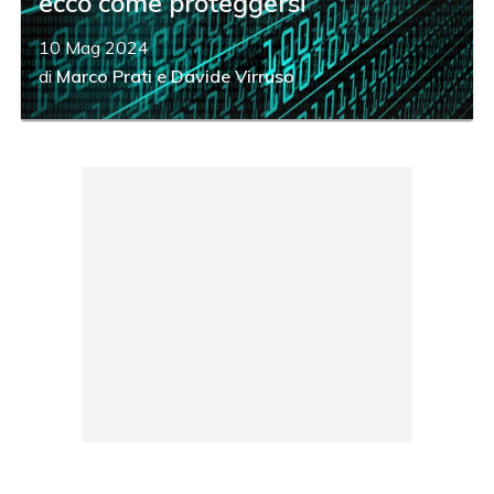
ecco come proteggersi
10 Mag 2024
di
Marco Prati
e
Davide Virruso
acy