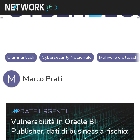
Ultimi articoli
Cybersecurity Nazionale
Malware e attacchi
M
Marco Prati
UPDATE URGENTI
Vulnerabilità in Oracle BI
Publisher, dati di business a rischio: