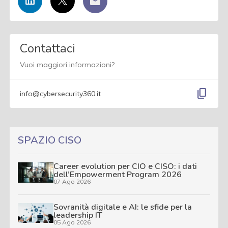
Contattaci
Vuoi maggiori informazioni?
content_copy
info@cybersecurity360.it
SPAZIO CISO
Career evolution per CIO e CISO: i dati
dell’Empowerment Program 2026
07 Ago 2026
Sovranità digitale e AI: le sfide per la
leadership IT
05 Ago 2026