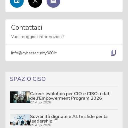
Contattaci
Vuoi maggiori informazioni?
content_copy
info@cybersecurity360.it
SPAZIO CISO
Career evolution per CIO e CISO: i dati
dell’Empowerment Program 2026
07 Ago 2026
Sovranità digitale e AI: le sfide per la
leadership IT
05 Ago 2026