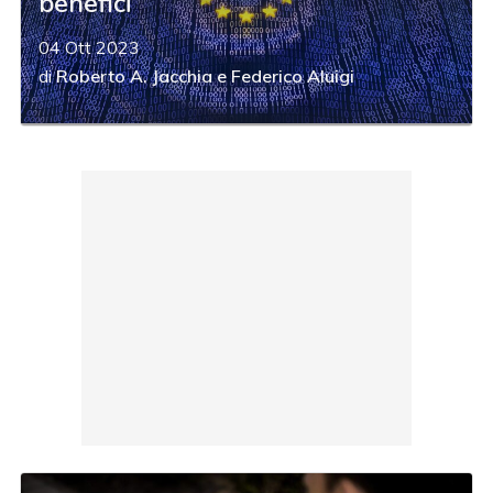
benefici
04 Ott 2023
di
Roberto A. Jacchia
e
Federico Aluigi
acy