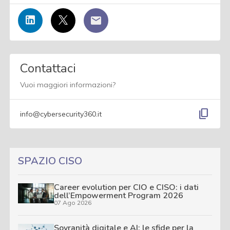
Contattaci
Vuoi maggiori informazioni?
content_copy
info@cybersecurity360.it
SPAZIO CISO
Career evolution per CIO e CISO: i dati
dell’Empowerment Program 2026
07 Ago 2026
Sovranità digitale e AI: le sfide per la