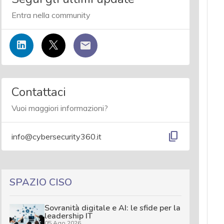
Entra nella community
Contattaci
Vuoi maggiori informazioni?
content_copy
info@cybersecurity360.it
SPAZIO CISO
Sovranità digitale e AI: le sfide per la
leadership IT
05 Ago 2026