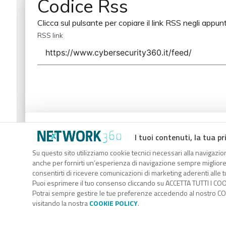
Codice Rss
Clicca sul pulsante per copiare il link RSS negli appunt
RSS link
Codice Rss
I tuoi contenuti, la tua pr
Clicca sul pulsante per copiare il link RSS negli appunt
Su questo sito utilizziamo cookie tecnici necessari alla navigazion
anche per fornirti un’esperienza di navigazione sempre migliore, p
RSS link
consentirti di ricevere comunicazioni di marketing aderenti alle tu
Puoi esprimere il tuo consenso cliccando su ACCETTA TUTTI I COO
Potrai sempre gestire le tue preferenze accedendo al nostro COO
visitando la nostra
COOKIE POLICY
.