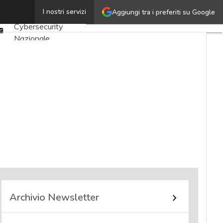
Twitter
I nostri servizi
Aggiungi tra i preferiti su Google
Ultimi articoli
Linkedin
Cybersecurity
Email
Nazionale
Malware e attacchi
Norme e
adeguamenti
Soluzioni aziendali
Cultura cyber
News, attualità e
analisi Cyber
sicurezza e privacy
Corsi cybersecurity
Chi siamo
Archivio Newsletter