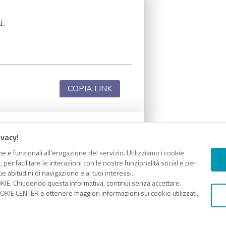
i.
COPIA LINK
ivacy!
i.
e e funzionali all’erogazione del servizio. Utilizziamo i cookie
er facilitare le interazioni con le nostre funzionalità social e per
e abitudini di navigazione e ai tuoi interessi.
KIE. Chiudendo questa informativa, continui senza accettare.
KIE CENTER e ottenere maggiori informazioni sui cookie utilizzati,
COPIA LINK