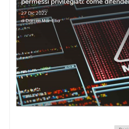
permessi privilegiati: come difender
27 Dic 2022
di
Darren Mar-Elia