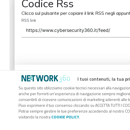
Codice Rss
Clicca sul pulsante per copiare il link RSS negli appunt
RSS link
Codice Rss
I tuoi contenuti, la tua pr
Clicca sul pulsante per copiare il link RSS negli appunt
Su questo sito utilizziamo cookie tecnici necessari alla navigazion
anche per fornirti un’esperienza di navigazione sempre migliore, p
RSS link
consentirti di ricevere comunicazioni di marketing aderenti alle tu
Puoi esprimere il tuo consenso cliccando su ACCETTA TUTTI I COO
Potrai sempre gestire le tue preferenze accedendo al nostro COO
visitando la nostra
COOKIE POLICY
.