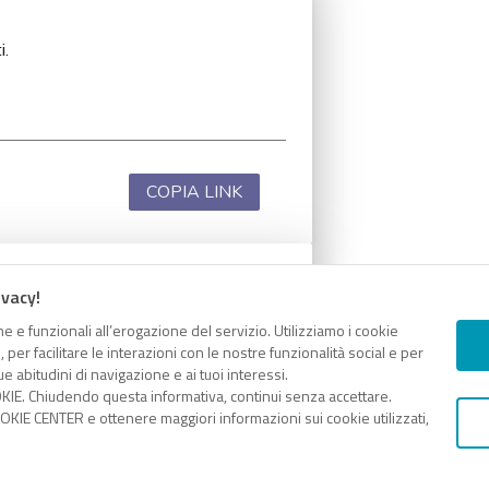
i.
COPIA LINK
ivacy!
i.
e e funzionali all’erogazione del servizio. Utilizziamo i cookie
er facilitare le interazioni con le nostre funzionalità social e per
e abitudini di navigazione e ai tuoi interessi.
KIE. Chiudendo questa informativa, continui senza accettare.
KIE CENTER e ottenere maggiori informazioni sui cookie utilizzati,
COPIA LINK