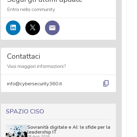
Entra nella community
Contattaci
Vuoi maggiori informazioni?
content_copy
info@cybersecurity360.it
SPAZIO CISO
Sovranità digitale e AI: le sfide per la
leadership IT
05 Ago 2026