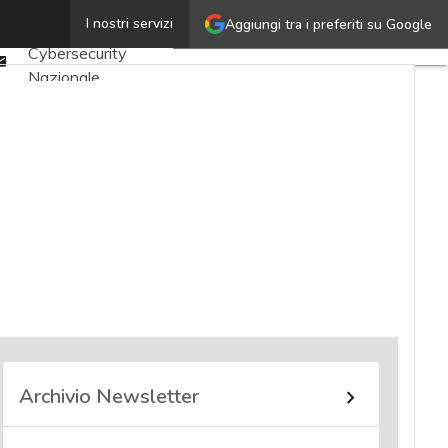
Twitter
I nostri servizi
Aggiungi tra i preferiti su Google
Ultimi articoli
Linkedin
Cybersecurity
Email
Nazionale
Malware e attacchi
Norme e
adeguamenti
Soluzioni aziendali
Cultura cyber
News, attualità e
analisi Cyber
sicurezza e privacy
Corsi cybersecurity
Chi siamo
Archivio Newsletter