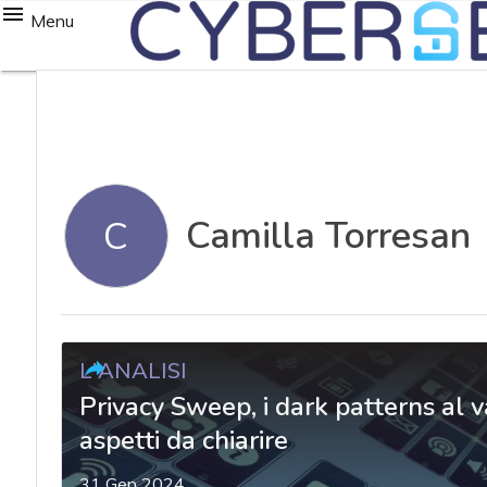
Menu
Camilla Torresan
C
L'ANALISI
Privacy Sweep, i dark patterns al va
aspetti da chiarire
31 Gen 2024