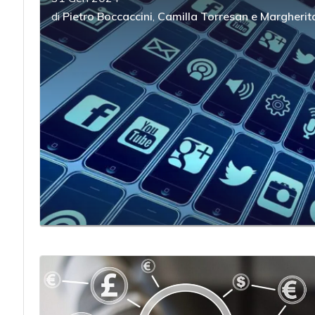
di
Pietro Boccaccini
,
Camilla Torresan
e
Margherit
acy