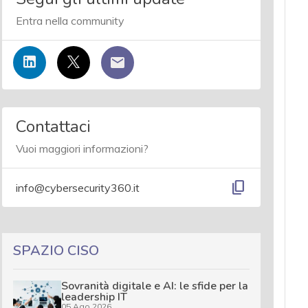
Entra nella community
Contattaci
Vuoi maggiori informazioni?
content_copy
info@cybersecurity360.it
SPAZIO CISO
Sovranità digitale e AI: le sfide per la
leadership IT
05 Ago 2026