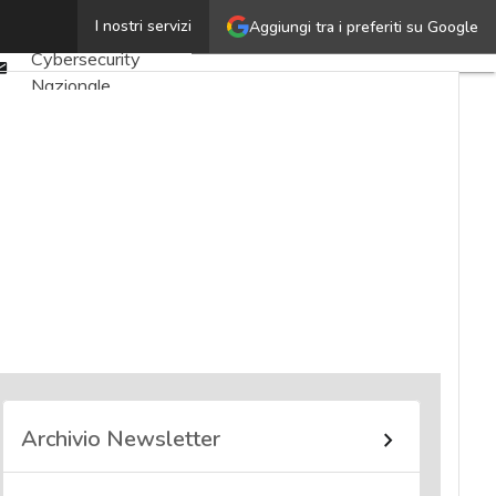
Twitter
I nostri servizi
Aggiungi tra i preferiti su Google
Ultimi articoli
Linkedin
Cybersecurity
Email
Nazionale
Malware e attacchi
Norme e
adeguamenti
Soluzioni aziendali
Cultura cyber
News, attualità e
analisi Cyber
sicurezza e privacy
Corsi cybersecurity
Chi siamo
Archivio Newsletter