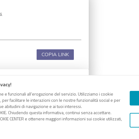
i.
COPIA LINK
ivacy!
i.
e e funzionali all’erogazione del servizio. Utilizziamo i cookie
er facilitare le interazioni con le nostre funzionalità social e per
e abitudini di navigazione e ai tuoi interessi.
KIE. Chiudendo questa informativa, continui senza accettare.
KIE CENTER e ottenere maggiori informazioni sui cookie utilizzati,
COPIA LINK