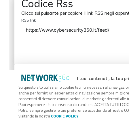
Codice Rss
Clicca sul pulsante per copiare il link RSS negli appunt
RSS link
Codice Rss
I tuoi contenuti, la tua pr
Clicca sul pulsante per copiare il link RSS negli appunt
Su questo sito utilizziamo cookie tecnici necessari alla navigazion
anche per fornirti un’esperienza di navigazione sempre migliore, p
RSS link
consentirti di ricevere comunicazioni di marketing aderenti alle tu
Puoi esprimere il tuo consenso cliccando su ACCETTA TUTTI I COO
Potrai sempre gestire le tue preferenze accedendo al nostro COO
visitando la nostra
COOKIE POLICY
.