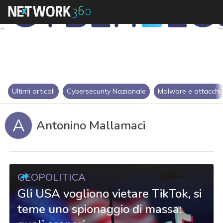
Ultimi articoli
Cybersecurity Nazionale
Malware e attacchi
A
Antonino Mallamaci
GEOPOLITICA
Gli USA vogliono vietare TikTok, si
teme uno spionaggio di massa: