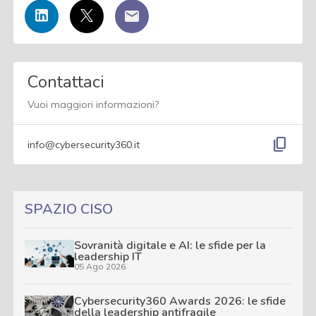
Contattaci
Vuoi maggiori informazioni?
content_copy
info@cybersecurity360.it
SPAZIO CISO
Sovranità digitale e AI: le sfide per la
leadership IT
05 Ago 2026
Cybersecurity360 Awards 2026: le sfide
della leadership antifragile