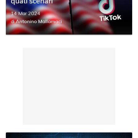
quali scenari
14 Mar 2024
di
Antonino Mallamaci
acy