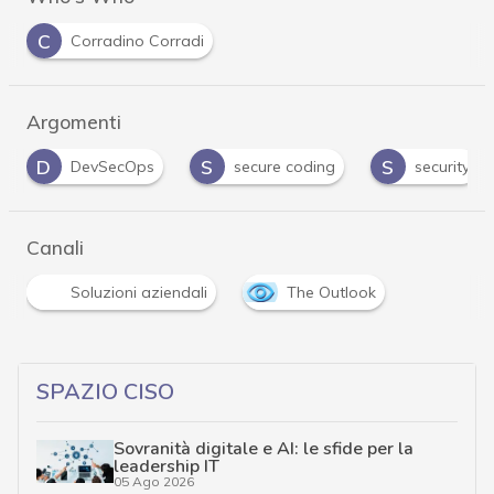
C
Corradino Corradi
Argomenti
S
S
S
secure coding
security
security by des
Canali
Soluzioni aziendali
The Outlook
SPAZIO CISO
Sovranità digitale e AI: le sfide per la
leadership IT
05 Ago 2026