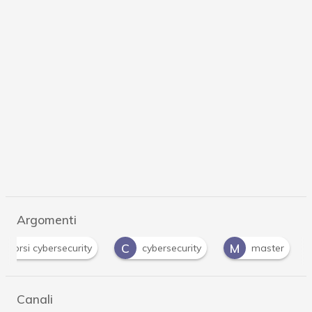
Argomenti
C
M
corsi cybersecurity
cybersecurity
master
Canali