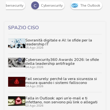
C
i cybersecurity
Cybersecurity
The Outlook
SPAZIO CISO
Sovranità digitale e AI: le sfide per la
leadership IT
05 Ago 2026
Cybersecurity360 Awards 2026: le sfide
della leadership antifragile
04 Ago 2026
Fail securely: perché la vera sicurezza si
misura quando i sistemi falliscono
04 Ago 2026
Falla in Outlook: apri un’e-mail e ti
infettano, non servono più link o allegati
03 Ago 2026