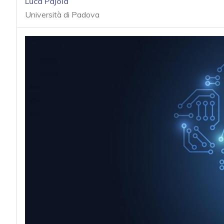
Luca Pajola
acy
Università di Padova