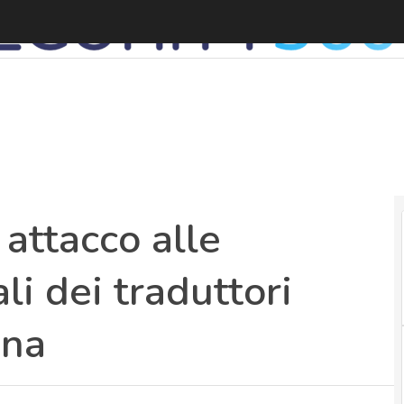
Z
attacco alle
ali dei traduttori
ona