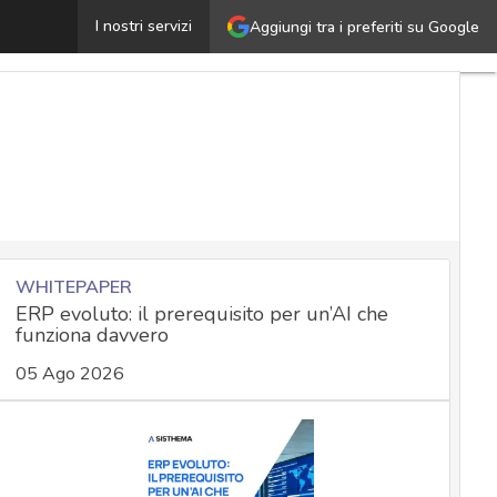
ero-Width Space, attacco alle intelligenze artificiali de
I nostri servizi
Aggiungi tra i preferiti su Google
WHITEPAPER
ERP evoluto: il prerequisito per un’AI che
funziona davvero
05 Ago 2026