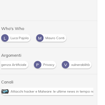
Who's Who
L
M
Luca Pajola
Mauro Conti
Argomenti
P
V
lligenza Artificiale
Privacy
vulnerabilità
Canali
Attacchi hacker e Malware: le ultime news in tempo reale e g