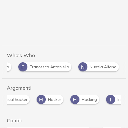
Who's Who
F
N
nvito
Francesca Antoniello
Nunzia Alfano
Argomenti
H
H
I
Hacker
Hacking
Intelligenza Artificiale
Canali