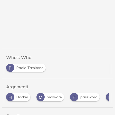
Who's Who
P
Paolo Tarsitano
Argomenti
M
P
P
P
malware
password
patch