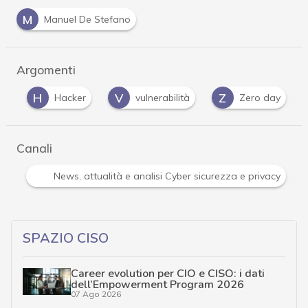
M
Manuel De Stefano
Argomenti
H
V
Z
ri
Hacker
vulnerabilità
Zero day
Canali
Attacchi hacker e Malware: le ultime news in tempo reale 
…
SPAZIO CISO
Career evolution per CIO e CISO: i dati
dell’Empowerment Program 2026
07 Ago 2026