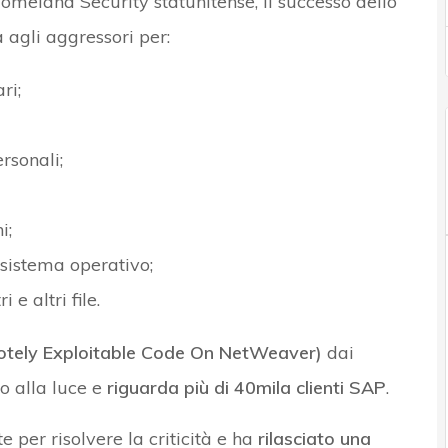
meland Security statunitense, il successo dello
 agli aggressori per:
ri;
rsonali;
i;
 sistema operativo;
 e altri file.
ely Exploitable Code On NetWeaver)
dai
to alla luce e
riguarda più di 40mila clienti SAP
.
 per risolvere la criticità e ha
rilasciato una