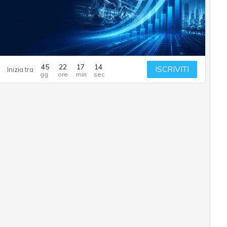
45
22
17
13
ISCRIVITI
Inizia tra