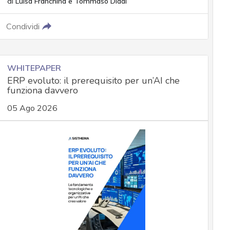
di
Luisa Franchina
e
Tommaso Diddi
Condividi
WHITEPAPER
ERP evoluto: il prerequisito per un’AI che
funziona davvero
05 Ago 2026