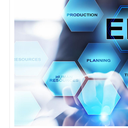
acy
Attacchi hacke