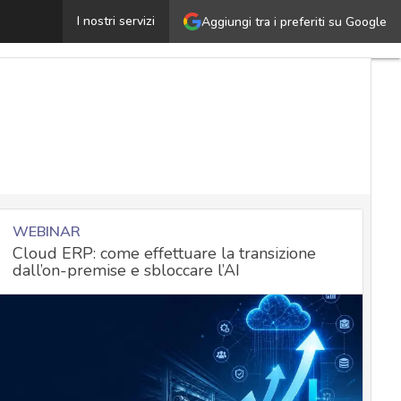
ulnerabilità critica nell’ERP di SAP mette a rischio sistem
I nostri servizi
Aggiungi tra i preferiti su Google
WEBINAR
Cloud ERP: come effettuare la transizione
dall’on-premise e sbloccare l’AI