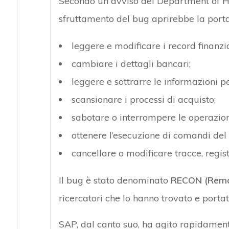
Secondo un avviso del Department of Ho
sfruttamento del bug aprirebbe la porta
leggere e modificare i record finanzia
cambiare i dettagli bancari;
leggere e sottrarre le informazioni pe
scansionare i processi di acquisto;
sabotare o interrompere le operazion
ottenere l’esecuzione di comandi del
cancellare o modificare tracce, registri
Il bug è stato denominato
RECON (Remot
ricercatori che lo hanno trovato e porta
SAP, dal canto suo, ha agito rapidamente