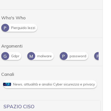
Who's Who
P
Pierguido Iezzi
Argomenti
G
M
P
P
Gdpr
malware
password
Priv
Canali
News, attualità e analisi Cyber sicurezza e privacy
SPAZIO CISO