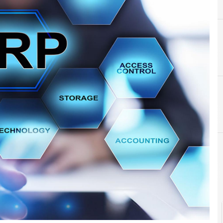
A
Applicazioni
r e Malware: le ultime news in tempo reale e gli approfondimenti