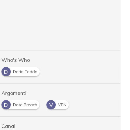
Who's Who
D
Dario Fadda
Argomenti
D
V
Data Breach
VPN
Canali