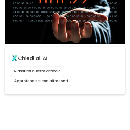
Chiedi all'AI
Riassumi questo articolo
Approfondisci con altre fonti