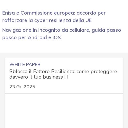
Enisa e Commissione europea: accordo per
rafforzare la cyber resilienza della UE
Navigazione in incognito da cellulare, guida passo
passo per Android e iOS
WHITE PAPER
Sblocca il Fattore Resilienza: come proteggere
davvero il tuo business IT
23 Giu 2025