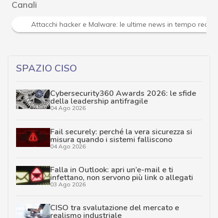
Canali
Attacchi hacker e Malware: le ultime news in tempo reale 
SPAZIO CISO
Cybersecurity360 Awards 2026: le sfide
della leadership antifragile
04 Ago 2026
Fail securely: perché la vera sicurezza si
misura quando i sistemi falliscono
04 Ago 2026
Falla in Outlook: apri un’e-mail e ti
infettano, non servono più link o allegati
03 Ago 2026
CISO tra svalutazione del mercato e
realismo industriale