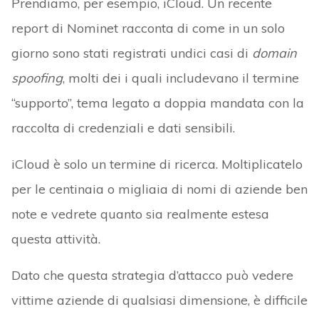
Prendiamo, per esempio, iCloud. Un recente
report di Nominet racconta di come in un solo
giorno sono stati registrati undici casi di
domain
spoofing
, molti dei i quali includevano il termine
“supporto”, tema legato a doppia mandata con la
raccolta di credenziali e dati sensibili.
iCloud è solo un termine di ricerca. Moltiplicatelo
per le centinaia o migliaia di nomi di aziende ben
note e vedrete quanto sia realmente estesa
questa attività.
Dato che questa strategia d’attacco può vedere
vittime aziende di qualsiasi dimensione, è difficile