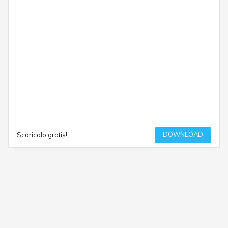
DOWNLOAD
Scaricalo gratis!