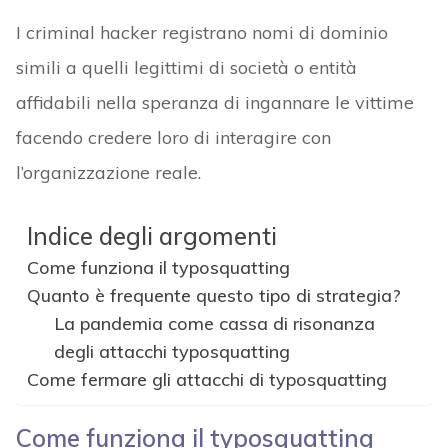
I criminal hacker registrano nomi di dominio
simili a quelli legittimi di società o entità
affidabili nella speranza di ingannare le vittime
facendo credere loro di interagire con
l’organizzazione reale.
Indice degli argomenti
Come funziona il typosquatting
Quanto è frequente questo tipo di strategia?
La pandemia come cassa di risonanza
degli attacchi typosquatting
Come fermare gli attacchi di typosquatting
Come funziona il typosquatting