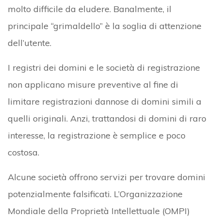
molto difficile da eludere. Banalmente, il
principale “grimaldello” è la soglia di attenzione
dell’utente.
I registri dei domini e le società di registrazione
non applicano misure preventive al fine di
limitare registrazioni dannose di domini simili a
quelli originali. Anzi, trattandosi di domini di raro
interesse, la registrazione è semplice e poco
costosa.
Alcune società offrono servizi per trovare domini
potenzialmente falsificati. L’Organizzazione
Mondiale della Proprietà Intellettuale (OMPI)