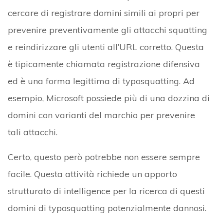
cercare di registrare domini simili ai propri per
prevenire preventivamente gli attacchi squatting
e reindirizzare gli utenti all’URL corretto. Questa
è tipicamente chiamata registrazione difensiva
ed è una forma legittima di typosquatting. Ad
esempio, Microsoft possiede più di una dozzina di
domini con varianti del marchio per prevenire
tali attacchi.
Certo, questo però potrebbe non essere sempre
facile. Questa attività richiede un apporto
strutturato di intelligence per la ricerca di questi
domini di typosquatting potenzialmente dannosi.