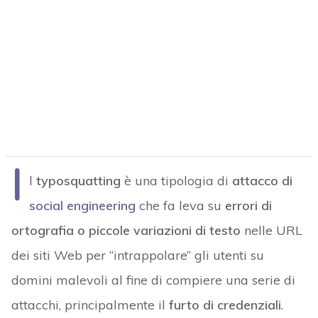
I
l
typosquatting
è una tipologia di
attacco di
social engineering
che fa leva su
errori di
ortografia o piccole variazioni di testo
nelle URL
dei siti Web per “intrappolare” gli utenti su
domini malevoli al fine di compiere una serie di
attacchi, principalmente il
furto di credenziali
.