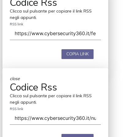
Codice Rss
Clicca sul pulsante per copiare il link RSS
negli appunti.
RSS link
COPIA LINK
close
Codice Rss
Clicca sul pulsante per copiare il link RSS
negli appunti.
RSS link