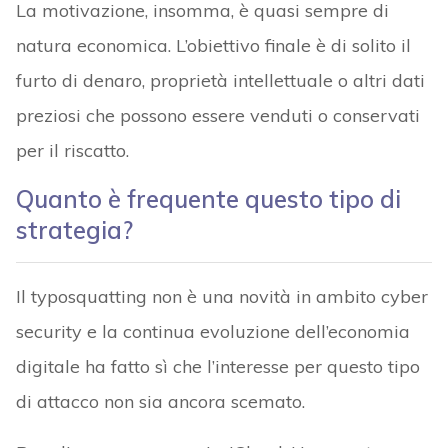
La motivazione, insomma, è quasi sempre di
natura economica. L’obiettivo finale è di solito il
furto di denaro, proprietà intellettuale o altri dati
preziosi che possono essere venduti o conservati
per il riscatto.
Quanto è frequente questo tipo di
strategia?
Il typosquatting non è una novità in ambito cyber
security e la continua evoluzione dell’economia
digitale ha fatto sì che l’interesse per questo tipo
di attacco non sia ancora scemato.