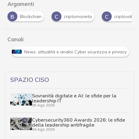
Argomenti
B
C
C
Blockchain
criptomoneta
criptovalute
Canali
i
News, attualità e analisi Cyber sicurezza e privacy
SPAZIO CISO
Sovranità digitale e AI: le sfide per la
leadership IT
05 Ago 2026
Cybersecurity360 Awards 2026: le sfide
della leadership antifragile
04 Ago 2026