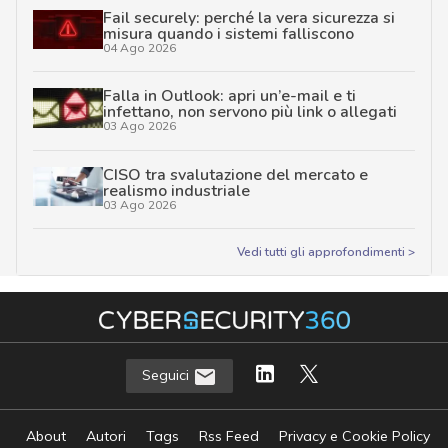
Fail securely: perché la vera sicurezza si
misura quando i sistemi falliscono
04 Ago 2026
Falla in Outlook: apri un’e-mail e ti
infettano, non servono più link o allegati
03 Ago 2026
CISO tra svalutazione del mercato e
realismo industriale
03 Ago 2026
Vedi tutti gli approfondimenti >
Seguici
About
Autori
Tags
Rss Feed
Privacy e Cookie Policy