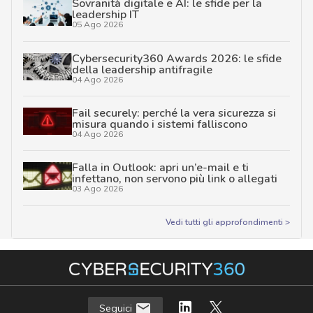
Sovranità digitale e AI: le sfide per la
leadership IT
05 Ago 2026
Cybersecurity360 Awards 2026: le sfide
della leadership antifragile
04 Ago 2026
Fail securely: perché la vera sicurezza si
misura quando i sistemi falliscono
04 Ago 2026
Falla in Outlook: apri un’e-mail e ti
infettano, non servono più link o allegati
03 Ago 2026
Vedi tutti gli approfondimenti >
Seguici