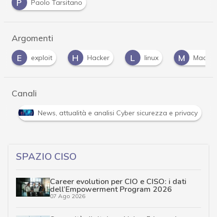
P
Paolo Tarsitano
Argomenti
H
L
M
P
Hacker
linux
MacOS
passw
Canali
Attacchi hacker e Malware: le ultime news in tempo reale 
SPAZIO CISO
Career evolution per CIO e CISO: i dati
dell’Empowerment Program 2026
07 Ago 2026