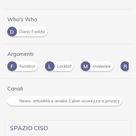
Who's Who
D
Dario Fadda
Argomenti
L
M
R
Lockbit
malware
ransomware
…
Canali
R
ità e analisi Cyber sicurezza e privacy
Ransomware
…
SPAZIO CISO