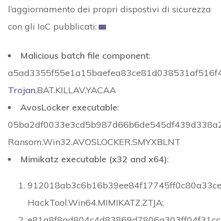
l’aggiornamento dei propri dispostivi di sicurezza
con gli IoC pubblicati:
Malicious batch file component
:
a5ad3355f55e1a15baefea83ce81d038531af516f4
Trojan
.BAT.KILLAV.YACAA
AvosLocker executable
:
05ba2df0033e3cd5b987d66b6de545df439d338a
Ransom.Win32.AVOSLOCKER.SMYXBLNT
Mimikatz executable (x32 and x64)
:
912018ab3c6b16b39ee84f17745ff0c80a33c
HackTool.Win64.MIMIKATZ.ZTJA;
e81a8f8ad804c4d83869d7806a303ff04f31cc