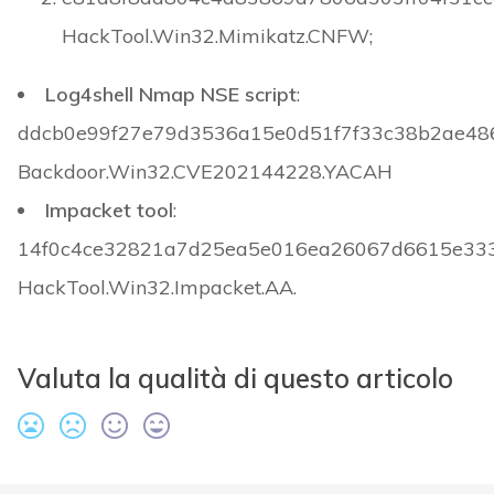
HackTool.Win32.Mimikatz.CNFW;
Log4shell Nmap NSE script
:
ddcb0e99f27e79d3536a15e0d51f7f33c38b2ae48
Backdoor.Win32.CVE202144228.YACAH
Impacket tool
:
14f0c4ce32821a7d25ea5e016ea26067d6615e33
HackTool.Win32.Impacket.AA.
Valuta la qualità di questo articolo