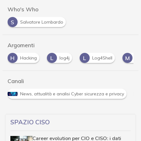
Who's Who
S
Salvatore Lombardo
Argomenti
L
L
M
P
log4j
Log4Shell
malware
P
Canali
R
ità e analisi Cyber sicurezza e privacy
Ransomware
SPAZIO CISO
Career evolution per CIO e CISO: i dati