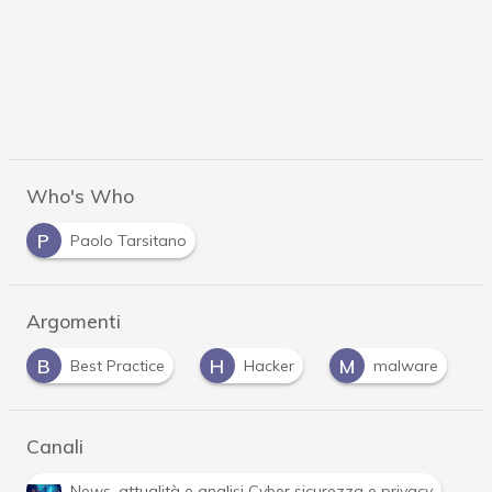
Who's Who
P
Paolo Tarsitano
Argomenti
H
M
P
R
Hacker
malware
phishing
Canali
R
ità e analisi Cyber sicurezza e privacy
Ransomware