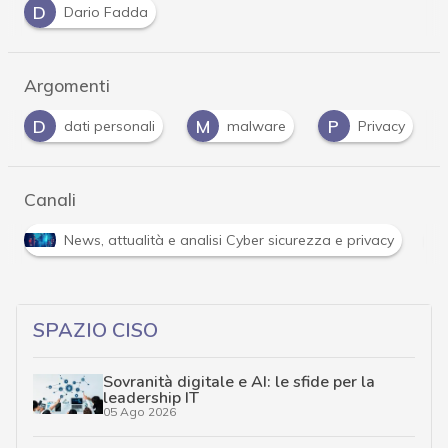
D
Dario Fadda
Argomenti
M
P
R
i
malware
Privacy
ransomware
Canali
R
ità e analisi Cyber sicurezza e privacy
Ransomware
SPAZIO CISO
Sovranità digitale e AI: le sfide per la
leadership IT
05 Ago 2026