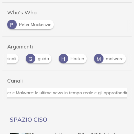
Who's Who
P
Peter Mackenzie
Argomenti
G
H
M
R
guida
Hacker
malware
ra
Canali
Attacchi hacker e Malware: le ultime news in tempo reale 
SPAZIO CISO