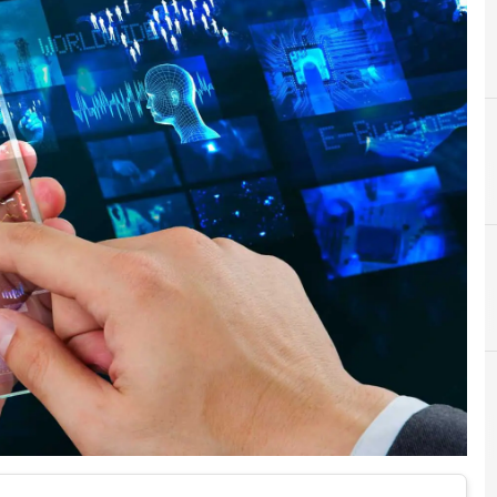
A
H
Android
Hacking