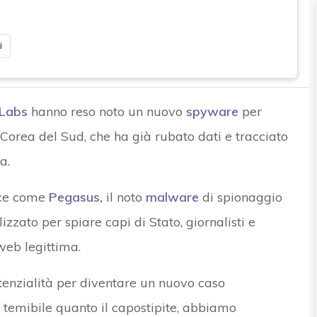
i
Labs
hanno reso noto un nuovo
spyware
per
n Corea del Sud, che ha già rubato dati e tracciato
a.
sce come
Pegasus
,
il noto
malware
di spionaggio
izzato per spiare capi di Stato, giornalisti e
web legittima.
enzialità per diventare un nuovo caso
a temibile quanto il capostipite, abbiamo