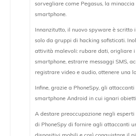
sorvegliare come Pegasus, la minaccia p
smartphone.
Innanzitutto, il nuovo spyware è scritto 
solo da gruppi di hacking sofisticati. I
attività malevoli: rubare dati, origliar
smartphone, estrarre messaggi SMS, acc
registrare video e audio, ottenere una l
Infine, grazie a PhoneSpy, gli attaccant
smartphone Android in cui ignari obiett
A destare preoccupazione negli esperti 
di PhoneSpy di fornire agli attaccanti u
dispositivi mobili e così conquistare il 