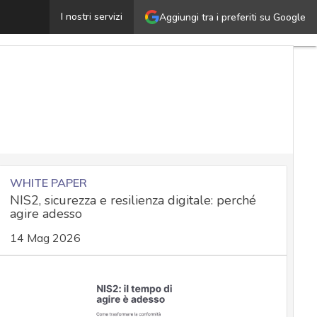
PhoneSpy, lo spyware per Android: è allerta, ma non 
I nostri servizi
Aggiungi tra i preferiti su Google
WHITE PAPER
NIS2, sicurezza e resilienza digitale: perché
agire adesso
14 Mag 2026