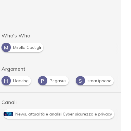
Who's Who
M
Mirella Castigli
Argomenti
P
S
S
Pegasus
smartphone
spyware
Canali
Attacchi hacker e Malware: le ultime news in tempo reale e g