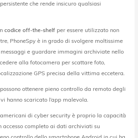
ersistente che rende insicuro qualsiasi
in
codice off-the-shelf
per essere utilizzato non
noltre, PhoneSpy è in grado di svolgere moltissime
e i messaggi e guardare immagini archiviate nello
edere alla fotocamera per scattare foto,
ocalizzazione GPS precisa della vittima eccetera.
i possono ottenere pieno controllo da remoto degli
ivi hanno scaricato l’app malevola.
americani di cyber security è proprio la capacità
n accesso completo ai dati archiviati su
pieno controllo dello smartphone Android in cui ha