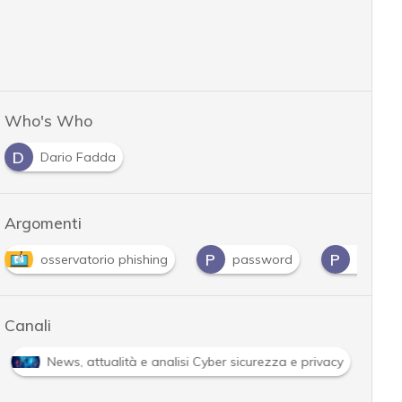
Who's Who
D
Dario Fadda
Argomenti
P
P
P
W
password
phishing
plugin
Wor
Canali
Attacchi hacker e Malware: le ultime news in tempo reale e g