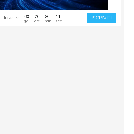
60
20
9
10
ISCRIVITI
Inizia tra