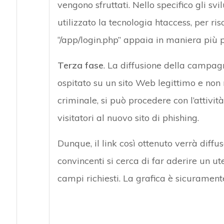
vengono sfruttati. Nello specifico gli s
utilizzato la tecnologia htaccess, per ris
“/app/login.php” appaia in maniera più p
Terza fase
. La diffusione della campagn
ospitato su un sito Web legittimo e no
criminale, si può procedere con l’attività
visitatori al nuovo sito di phishing.
Dunque, il link così ottenuto verrà diff
convincenti si cerca di far aderire un 
campi richiesti. La grafica è sicurament