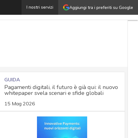
hishing PayPal, ecco la nuova tecnica che sfrutta i siti
I nostri servizi
Aggiungi tra i preferiti su Google
GUIDA
Pagamenti digitali, il futuro è già qui: il nuovo
whitepaper svela scenari e sfide globali
15 Mag 2026