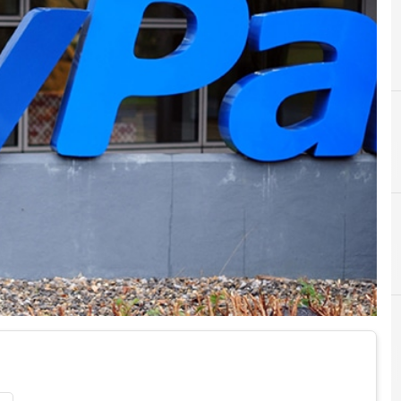
E
eset
osservatorio phishing