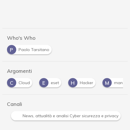
Who's Who
P
Paolo Tarsitano
Argomenti
E
H
M
eset
Hacker
man-in-the-middle
Canali
Attacchi hacker e Malware: le ultime news in tempo reale 