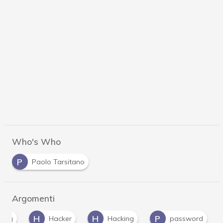
Who's Who
P
Paolo Tarsitano
Argomenti
H
H
P
ffing
Hacker
Hacking
password