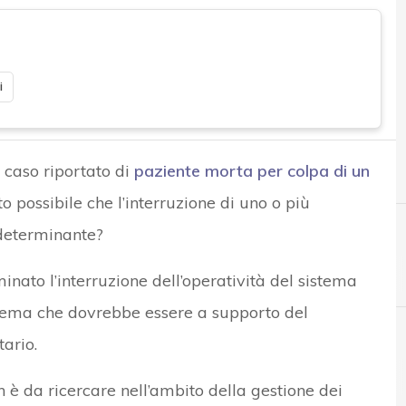
i
 caso riportato di
paziente morta per colpa di un
to possibile che l’interruzione di uno o più
 determinante?
nato l’interruzione dell’operatività del sistema
stema che dovrebbe essere a supporto del
ario.
B
D
Business Impact Analysis
disaster recovery
 è da ricercare nell’ambito della gestione dei