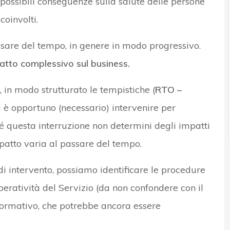
 possibili conseguenze sulla salute delle persone
coinvolti.
ssare del tempo, in genere in modo progressivo.
atto complessivo sul business.
 in modo strutturato le tempistiche (
RTO –
li è opportuno (necessario) intervenire per
nché questa interruzione non determini degli impatti
mpatto varia al passare del tempo.
 intervento, possiamo identificare le procedure
operatività del Servizio (da non confondere con il
informativo, che potrebbe ancora essere