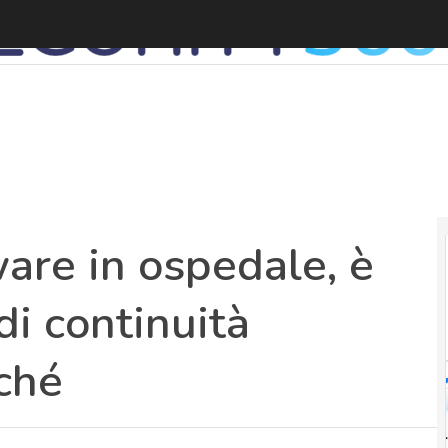
re in ospedale, è
i continuità
ché