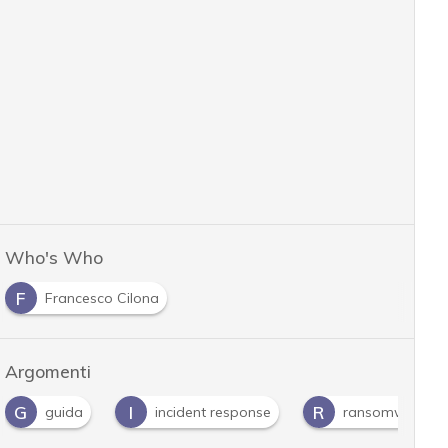
Who's Who
F
Francesco Cilona
Argomenti
G
I
R
guida
incident response
ransomware