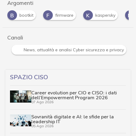
Argomenti
F
K
M
it
firmware
kaspersky
malware
Canali
Attacchi hacker e Malware: le ultime news in tempo reale 
SPAZIO CISO
Career evolution per CIO e CISO: i dati
dell’Empowerment Program 2026
07 Ago 2026
Sovranità digitale e AI: le sfide per la
leadership IT
05 Ago 2026