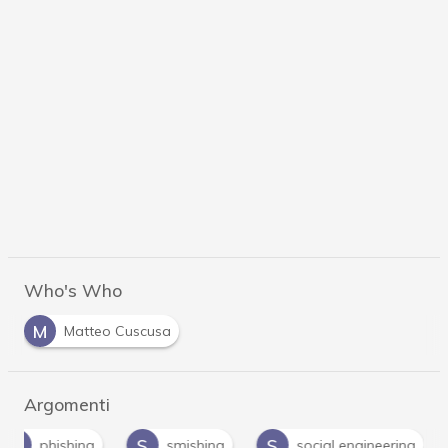
Who's Who
M
Matteo Cuscusa
Argomenti
S
S
V
smishing
social engineering
vishing