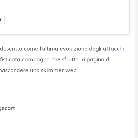
i
descritta come l’
ultima evoluzione degli
attacchi
sofisticata campagna che sfrutta
la pagina di
r nascondere uno skimmer web.
agecart