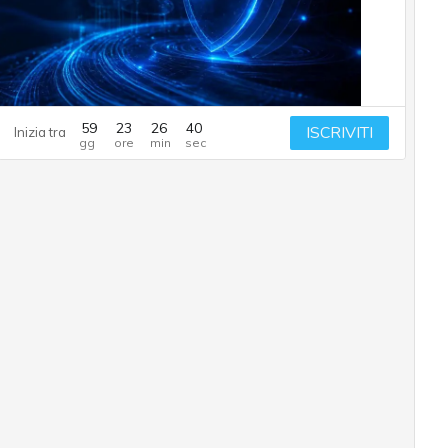
59
23
26
39
ISCRIVITI
Inizia tra