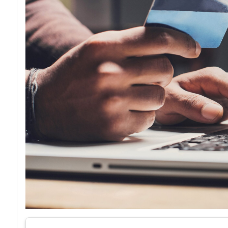
acy
Attacchi hacke