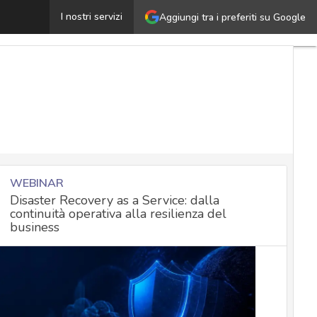
Magecart, una nuova campagna sfrutta le pagine di error
I nostri servizi
Aggiungi tra i preferiti su Google
WEBINAR
Disaster Recovery as a Service: dalla
continuità operativa alla resilienza del
business