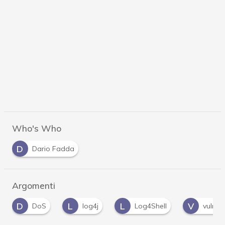
Who's Who
D
Dario Fadda
Argomenti
L
L
V
Z
log4j
Log4Shell
vulnerabilità